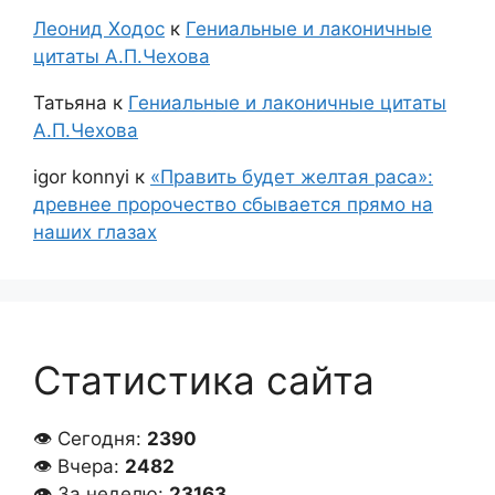
Леонид Ходос
к
Гениальные и лаконичные
цитаты А.П.Чехова
Татьяна
к
Гениальные и лаконичные цитаты
А.П.Чехова
igor konnyi
к
«Править будет желтая раса»:
древнее пророчество сбывается прямо на
наших глазах
Статистика сайта
👁 Сегодня:
2390
👁 Вчера:
2482
👁 За неделю:
23163