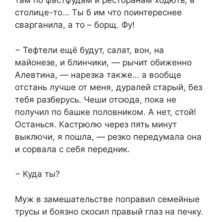
там по фастфудам и ресторанам ходють, в
столице-то… Ты б им что поинтереснее
сварганила, а то – борщ. Фу!
− Тефтели ещё будут, салат, вон, на
майонезе, и блинчики, — рычит обиженно
Алевтина, — нарезка также… а вообще
отстань лучше от меня, дуралей старый, без
тебя разберусь. Чеши отсюда, пока не
получил по башке половником. А нет, стой!
Останься. Кастрюлю через пять минут
выключи, я пошла, — резко передумала она
и сорвала с себя передник.
− Куда ты?
Муж в замешательстве поправил семейные
трусы и боязно скосил правый глаз на печку.