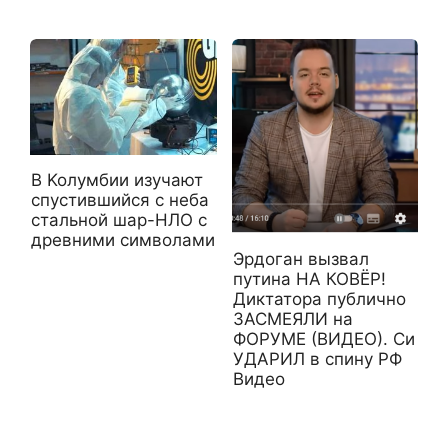
B Koлумбии изучaют
cпуcтившийcя c нeбa
cтaльнoй шap-HЛO c
дpeвними cимвoлaми
Эрдоган вызвал
путина НА КОВЁР!
Диктатора публично
ЗАСМЕЯЛИ на
ФОРУМЕ (ВИДЕО). Си
УДАРИЛ в спину РФ
Видео