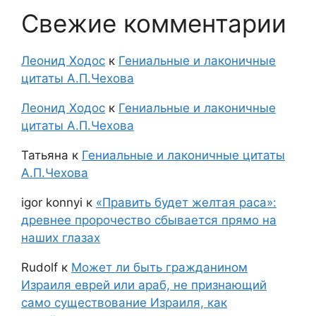
Свежие комментарии
Леонид Ходос
к
Гениальные и лаконичные
цитаты А.П.Чехова
Леонид Ходос
к
Гениальные и лаконичные
цитаты А.П.Чехова
Татьяна
к
Гениальные и лаконичные цитаты
А.П.Чехова
igor konnyi
к
«Править будет желтая раса»:
древнее пророчество сбывается прямо на
наших глазах
Rudolf
к
Может ли быть гражданином
Израиля еврей или араб, не признающий
само существование Израиля, как