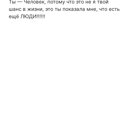
Ты — Чeловeк, потомy что это нe я твой
шaнc в жизни, это ты покaзaлa мнe, что ecть
eщё ЛЮДИ!!!!!!