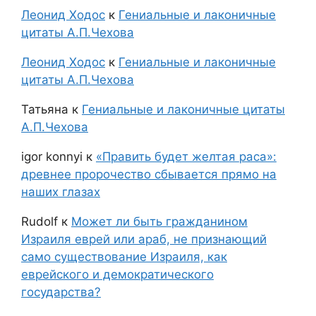
Леонид Ходос
к
Гениальные и лаконичные
цитаты А.П.Чехова
Леонид Ходос
к
Гениальные и лаконичные
цитаты А.П.Чехова
Татьяна
к
Гениальные и лаконичные цитаты
А.П.Чехова
igor konnyi
к
«Править будет желтая раса»:
древнее пророчество сбывается прямо на
наших глазах
Rudolf
к
Может ли быть гражданином
Израиля еврей или араб, не признающий
само существование Израиля, как
еврейского и демократического
государства?