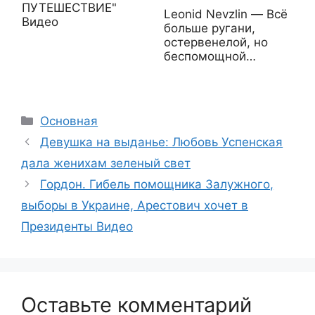
ПУТЕШЕСТВИЕ"
Leonid Nevzlin — Всё
Видео
больше ругани,
остервенелой, но
беспомощной…
Рубрики
Основная
Девушка на выданье: Любовь Успенская
дала женихам зеленый свет
Гордон. Гибель помощника Залужного,
выборы в Украине, Арестович хочет в
Президенты Видео
Оставьте комментарий