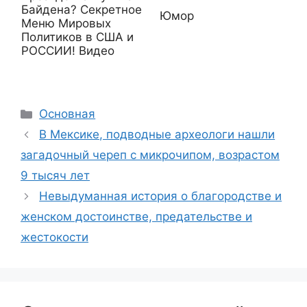
Байдена? Секретное
Юмор
Меню Мировых
Политиков в США и
РОССИИ! Видео
Рубрики
Основная
В Мексике, подводные археологи нашли
загадочный череп с микрочипом, возрастом
9 тысяч лет
Невыдуманная история о благородстве и
женском достоинстве, предательстве и
жестокости