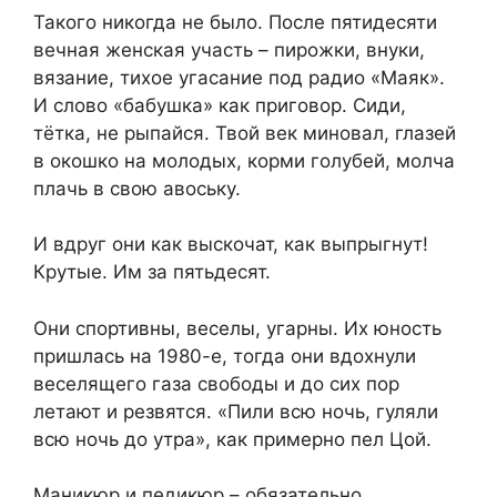
Такого никогда не было. После пятидесяти
вечная женская участь – пирожки, внуки,
вязание, тихое угасание под радио «Маяк».
И слово «бабушка» как приговор. Сиди,
тётка, не рыпайся. Твой век миновал, глазей
в окошко на молодых, корми голубей, молча
плачь в свою авоську.
И вдруг они как выскочат, как выпрыгнут!
Крутые. Им за пятьдесят.
Они спортивны, веселы, угарны. Их юность
пришлась на 1980-е, тогда они вдохнули
веселящего газа свободы и до сих пор
летают и резвятся. «Пили всю ночь, гуляли
всю ночь до утра», как примерно пел Цой.
Маникюр и педикюр – обязательно.