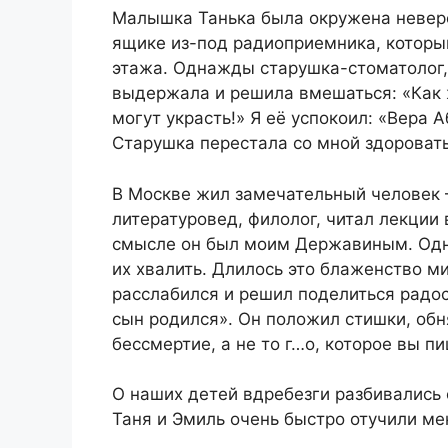
Малышка Танька была окружена неверо
ящике из-под радиоприемника, которы
этажа. Однажды старушка-стоматолог,
выдержала и решила вмешаться: «Как ж
могут украсть!» Я её успокоил: «Вера
Старушка перестала со мной здоровать
В Москве жил замечательный человек 
литературовед, филолог, читал лекции
смысле он был моим Державиным. Одна
их хвалить. Длилось это блаженство ми
расслабился и решил поделиться радо
сын родился». Он положил стишки, обн
бессмертие, а не то г…о, которое вы п
О наших детей вдребезги разбивались
Таня и Эмиль очень быстро отучили ме