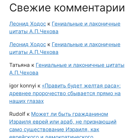
Свежие комментарии
Леонид Ходос
к
Гениальные и лаконичные
цитаты А.П.Чехова
Леонид Ходос
к
Гениальные и лаконичные
цитаты А.П.Чехова
Татьяна
к
Гениальные и лаконичные цитаты
А.П.Чехова
igor konnyi
к
«Править будет желтая раса»:
древнее пророчество сбывается прямо на
наших глазах
Rudolf
к
Может ли быть гражданином
Израиля еврей или араб, не признающий
само существование Израиля, как
еврейского и демократического