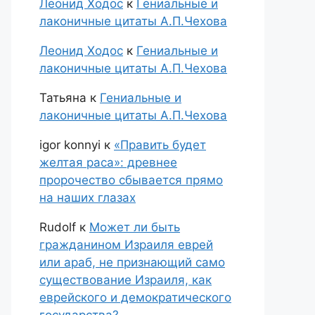
Леонид Ходос
к
Гениальные и
лаконичные цитаты А.П.Чехова
Леонид Ходос
к
Гениальные и
лаконичные цитаты А.П.Чехова
Татьяна
к
Гениальные и
лаконичные цитаты А.П.Чехова
igor konnyi
к
«Править будет
желтая раса»: древнее
пророчество сбывается прямо
на наших глазах
Rudolf
к
Может ли быть
гражданином Израиля еврей
или араб, не признающий само
существование Израиля, как
еврейского и демократического