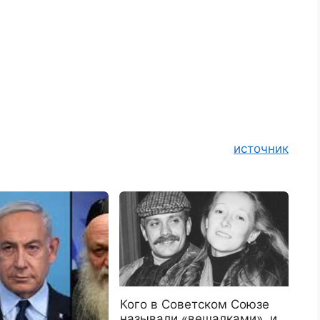
источник
Кого в Советском Союзе
называли «вешалками», и