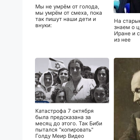
Мы не умрём от голода,
мы умрём от смеха, пока
так пишут наши дети и
На старые
внуки:
знаем о ц
Иране и 
из нее
Катастрофа 7 октября
была предсказана за
месяц до этого. Так Биби
пытался "копировать"
Голду Меир Видео