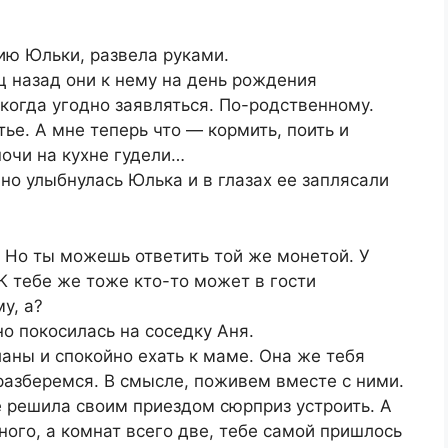
ию Юльки, развела руками.
ц назад они к нему на день рождения
 когда угодно заявляться. По-родственному.
тье. А мне теперь что — кормить, поить и
ночи на кухне гудели…
о улыбнулась Юлька и в глазах ее заплясали
. Но ты можешь ответить той же монетой. У
 К тебе же тоже кто-то может в гости
у, а?
о покосилась на соседку Аня.
аны и спокойно ехать к маме. Она же тебя
разберемся. В смысле, поживем вместе с ними.
е решила своим приездом сюрприз устроить. А
ного, а комнат всего две, тебе самой пришлось