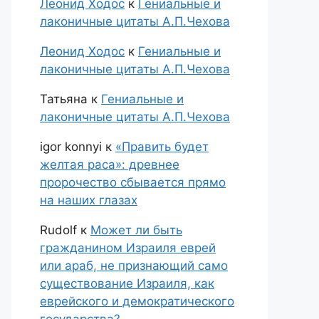
Леонид Ходос
к
Гениальные и
лаконичные цитаты А.П.Чехова
Леонид Ходос
к
Гениальные и
лаконичные цитаты А.П.Чехова
Татьяна
к
Гениальные и
лаконичные цитаты А.П.Чехова
igor konnyi
к
«Править будет
желтая раса»: древнее
пророчество сбывается прямо
на наших глазах
Rudolf
к
Может ли быть
гражданином Израиля еврей
или араб, не признающий само
существование Израиля, как
еврейского и демократического