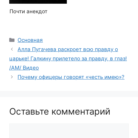
Почти анекдот
Рубрики
Основная
Алла Пугачева раскроет всю правду о
царьке! Галкину прилетело за правду, в глаз!
/АМ/ Видео
Почему офицеры говорят «честь имею»?
Оставьте комментарий
Комментарий