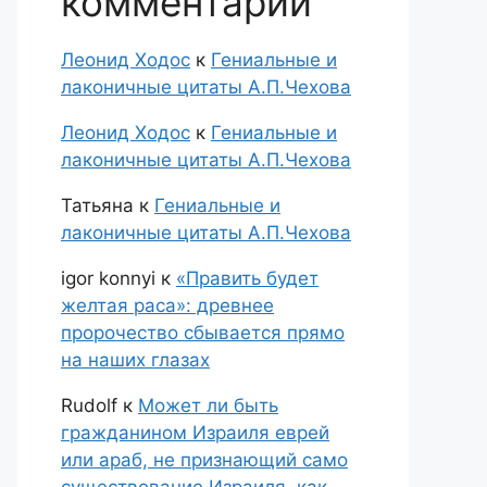
комментарии
Леонид Ходос
к
Гениальные и
лаконичные цитаты А.П.Чехова
Леонид Ходос
к
Гениальные и
лаконичные цитаты А.П.Чехова
Татьяна
к
Гениальные и
лаконичные цитаты А.П.Чехова
igor konnyi
к
«Править будет
желтая раса»: древнее
пророчество сбывается прямо
на наших глазах
Rudolf
к
Может ли быть
гражданином Израиля еврей
или араб, не признающий само