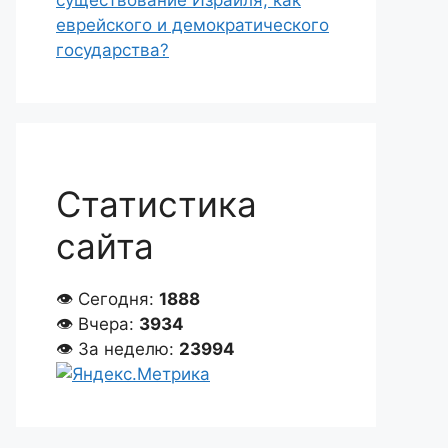
существование Израиля, как
еврейского и демократического
государства?
Статистика
сайта
👁 Сегодня:
1888
👁 Вчера:
3934
👁 За неделю:
23994