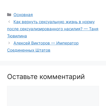
Рубрики
Основная
Как вернуть сексуальную жизнь в норму
после сексуализированного насилия? — Таня
Тювилина
Алексей Викторов — Император
Соединенных Штатов
Оставьте комментарий
Комментарий