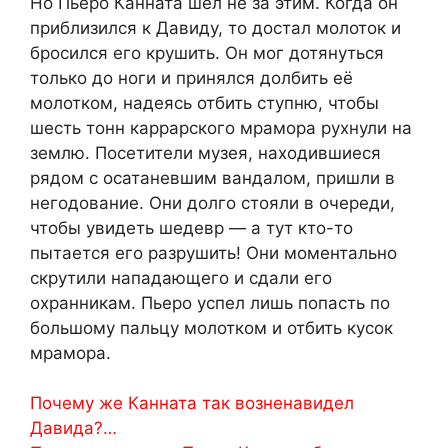
Но Пьеро Канната шёл не за этим. Когда он
приблизился к Давиду, то достал молоток и
бросился его крушить. Он мог дотянуться
только до ноги и принялся долбить её
молотком, надеясь отбить ступню, чтобы
шесть тонн каррарского мрамора рухнули на
землю. Посетители музея, находившиеся
рядом с осатаневшим вандалом, пришли в
негодование. Они долго стояли в очереди,
чтобы увидеть шедевр — а тут кто-то
пытается его разрушить! Они моментально
скрутили нападающего и сдали его
охранникам. Пьеро успел лишь попасть по
большому пальцу молотком и отбить кусок
мрамора.
Почему же Канната так возненавидел
Давида?…