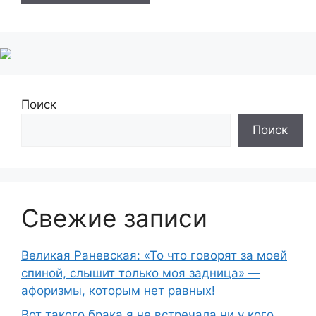
Поиск
Поиск
Свежие записи
Великая Раневская: «То что говорят за моей
спиной, слышит только моя задница» —
афоризмы, которым нет равных!
Вот такого брака я не встречала ни у кого…