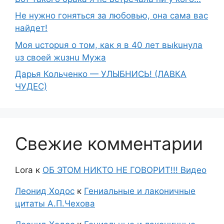
Не нужно гоняться за любовью, она сама вас
найдет!
Moя ucтopuя о том, как я в 40 лет выkuнyлa
uз свoeй жuзнu Myжа
Дарья Кольченко — УЛЫБНИСЬ! (ЛАВКА
ЧУДЕС)
Свежие комментарии
Lora
к
ОБ ЭТОМ НИКТО НЕ ГОВОРИТ!!! Видео
Леонид Ходос
к
Гениальные и лаконичные
цитаты А.П.Чехова