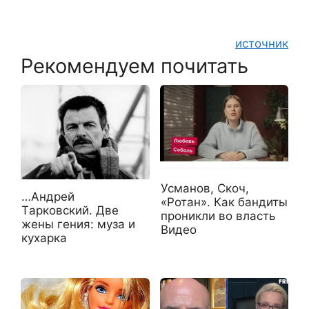
источник
Рекомендуем почитать
Усманов, Скоч,
…Aндpeй
«Ротан». Как бандиты
Тapкoвcкий. Двe
проникли во власть
жeны гeния: музa и
Видео
куxapкa