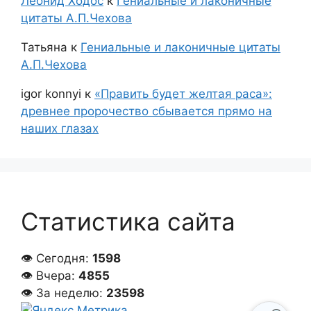
Леонид Ходос
к
Гениальные и лаконичные
цитаты А.П.Чехова
Татьяна
к
Гениальные и лаконичные цитаты
А.П.Чехова
igor konnyi
к
«Править будет желтая раса»:
древнее пророчество сбывается прямо на
наших глазах
Статистика сайта
👁 Сегодня:
1598
👁 Вчера:
4855
👁 За неделю:
23598