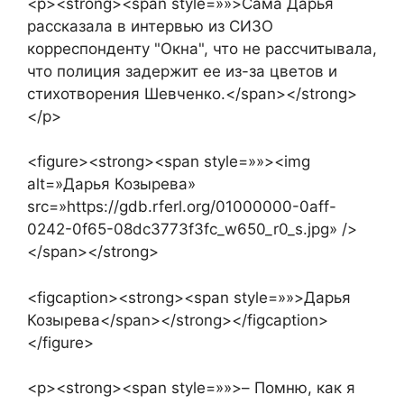
<p><strong><span style=»»>Сама Дарья
рассказала в интервью из СИЗО
корреспонденту "Окна", что не рассчитывала,
что полиция задержит ее из-за цветов и
стихотворения Шевченко.</span></strong>
</p>
<figure><strong><span style=»»><img
alt=»Дарья Козырева»
src=»https://gdb.rferl.org/01000000-0aff-
0242-0f65-08dc3773f3fc_w650_r0_s.jpg» />
</span></strong>
<figcaption><strong><span style=»»>Дарья
Козырева</span></strong></figcaption>
</figure>
<p><strong><span style=»»>– Помню, как я