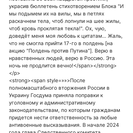
украсив бюллетень стихотворением Блока "И
мы подымем их на вилы, мы в петлях
раскачнем тела, чтоб лопнули на шее жилы,
чтоб кровь проклятая текла!". Ох, чую,
доведёт меня моя любовь к цитатам… Жаль,
что не смогла прийти 17-го в полдень [на
акцию "Полдень против Путина"]. Верю в
нравственных людей, верю в Россию. Эта
ночь не продлится вечно!</span></strong>
</p>
<strong><span style=»»>После
полномасштабного вторжения России в
Украину Госдума приняла поправки к
уголовному и административному
законодательствам, по которым гражданам
придется нести ответственность за любые
антивоенные высказывания. В начале 2024
года глава Следственного комитета