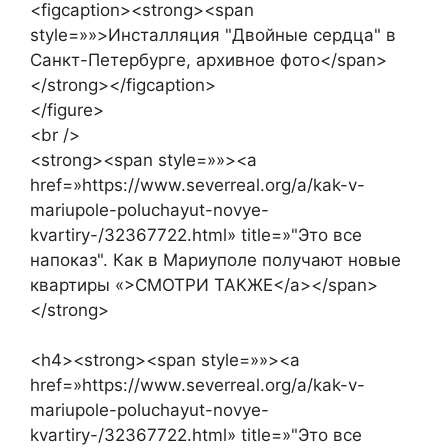
<figcaption><strong><span
style=»»>Инсталляция "Двойные сердца" в
Санкт-Петербурге, архивное фото</span>
</strong></figcaption>
</figure>
<br />
<strong><span style=»»><a
href=»https://www.severreal.org/a/kak-v-
mariupole-poluchayut-novye-
kvartiry-/32367722.html» title=»"Это все
напоказ". Как в Мариуполе получают новые
квартиры «>СМОТРИ ТАКЖЕ</a></span>
</strong>
<h4><strong><span style=»»><a
href=»https://www.severreal.org/a/kak-v-
mariupole-poluchayut-novye-
kvartiry-/32367722.html» title=»"Это все