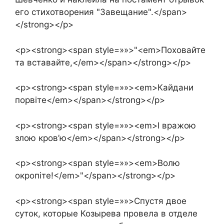
его стихотворения "Завещание".</span>
</strong></p>
<p><strong><span style=»»>"<em>Поховайте
та вставайте,</em></span></strong></p>
<p><strong><span style=»»><em>Кайдани
порвіте</em></span></strong></p>
<p><strong><span style=»»><em>І вражою
злою кров’ю</em></span></strong></p>
<p><strong><span style=»»><em>Волю
окропіте!</em>"</span></strong></p>
<p><strong><span style=»»>Спустя двое
суток, которые Козырева провела в отделе