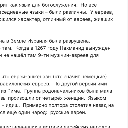
врит как язык для богослужения. Но всё
овседневные языки – были различны. У евреев,
ожился характеp, отличный от евреев, живших
на в Земле Израиля была разрушена.
 там. Когда в 1267 году Нахманид вынужден
он не нашёл там 9-ти мужчин-евреев для
, что евреи-ашкеназы (что значит немецкие)
 вавилонских евреев. По другой версии ими
р из Рима. Группа родоначальников была мала
назы произошли от четырёх женщин. Языком
 – идиш. Примерно полтора столетия назад на
ся ещё один народ: русские евреи.
существовавших в истории еврейских народов.