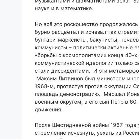
музыкантами и шахматистами века. З
науке и в математике.
Но всё это роскошество продолжалось
бурно расцветал и исчезал так стреми
бунтари-марксисты, бакунисты, нечаев
коммунисты – политически активные е
«борьбы с космополитами» конца 40-х 
коммунистической идеологии только 
стали диссидентами. И эти метаморфоз
Максим Литвинов был министром иност
1968-м, протестуя против оккупации 
площадь демонстрацию. Маршал Иона 
военным округом, а его сын Пётр в 60
движения.
После Шестидневной войны 1967 года у
стремление исчезнуть, уехать из Росси