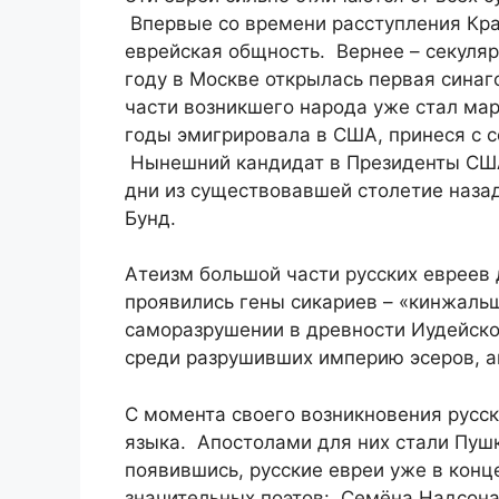
Впервые со времени расступления Кра
еврейская общность. Вернее – секуляр
году в Москве открылась первая синаг
части возникшего народа уже стал мар
годы эмигрировала в США, принеся с с
Нынешний кандидат в Президенты США
дни из существовавшей столетие назад
Бунд.
Атеизм большой части русских евреев
проявились гены сикариев – «кинжаль
саморазрушении в древности Иудейско
среди разрушивших империю эсеров, а
С момента своего возникновения русск
языка. Апостолами для них стали Пушк
появившись, русские евреи уже в конц
значительных поэтов: Семёна Надсона