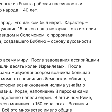
нные из Египта рабская пассивность и
 народа – 40 лет.
арод. Его языком был иврит. Характер –
дующие 15 веков наша история – это история
авидом и Соломоном, с пророками,
, создавшего Библию – основу духовности
 по всему миру. После завоевания ассирийцами
ушли десять колен Израилевых. После
Храма Навуходоносором возникла большая
 моменты появились йеменская община,
 истории возникновения ислама узнаём о
равии. Коран, наполненный персонажами
еделённо напели евреи. В античном Риме,
еев молились в 150 синагогах. Возникли
 Всё это множество имело общие