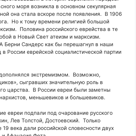
сного моря возникла в основном секулярная
ной она стала вскоре после появления. В 1906
ога. Но к тому времени религией большой
ксизм. Половина российского еврейства в те
обой в Новый Свет атеизм и марксизм.
 Берни Сандерс как бы перешагнул в наши
 в России еврейской социалистической партии
 дополнялся экстремизмом. Возможно,
щиков», сыгравших значительную роль в
го царства. В России евреи были заметны
нархистов, меньшевиков и большевиков.
ие евреи подпали под очарование русского
ин, Лев Толстой, Достоевский. Только
е 19 века дали российской словесности двух
 и Афанасия Фета.