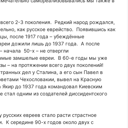
амечательно самореализовывались мы также в
 всего 2-3 поколения. Редкий народ рождался,
тельно, как русское еврейство. Появившись как
цы, после 1917 года – убеждённые
вреи дожили лишь до 1937 года. А после
– начала 50-x – не отвергли
самые замшелые евреи. В 60-е годы мы уже
ы – на протяжении всего двух поколений!
ранных дел у Сталина, а его сын Павел в
Советами Чехословакии, вывел на Красную
Якир до 1937 года командовал Киевским
-е стал одним из создателей диссидентского
 русских евреев стало расти страстное
и. К середине 90-х годов около двух с