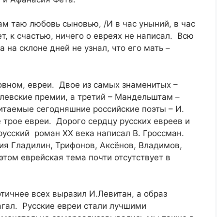
ам таю любовь сыновью, /И в час уныний, в час
ет, к счастью, ничего о евреях не написал. Всю
 на склоне дней не узнал, что его мать –
новном, евреи. Двое из самых знаменитых –
левские премии, а третий – Мандельштам –
итаемые сегодняшние российские поэты – И.
е трое евреи. Дорого сердцу русских евреев и
усский роман ХХ века написал В. Гроссман.
ия Гладилин, Трифонов, Аксёнов, Владимов,
том еврейская тема почти отсутствует в
тичнее всех выразил И.Левитан, а образ
агал. Русские евреи стали лучшими