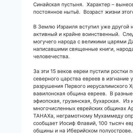
Синайская пустыня. Характер – вынесе
постоянное нытьё. Возраст жизни этого
В Землю Израиля вступил уже другой н
активный и крайне воинственный. Сле
могучего народа с великими царями Д
написавшими священные книги, народа
человечества.
За эти 15 веков евреи пустили ростки
северного царства евреев в изгнание 
разрушения Первого иерусалимского 
вавилонская община евреев. В разные
эфиопская, грузинская, бухарская. Из
многочисленных еврейских общинах А
ТАНАХа, неграмотному Мухаммеду опр
сообщает Иосиф Флавий, 100 тысяч евр
общины и на Иберийском полуострове.