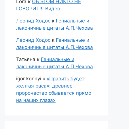
Lora
к
ОБ ЭТОМ НИКТО НЕ
ГОВОРИТ!!! Видео
Леонид Ходос
к
Гениальные и
лаконичные цитаты А.П.Чехова
Леонид Ходос
к
Гениальные и
лаконичные цитаты А.П.Чехова
Татьяна
к
Гениальные и
лаконичные цитаты А.П.Чехова
igor konnyi
к
«Править будет
желтая раса»: древнее
пророчество сбывается прямо
на наших глазах