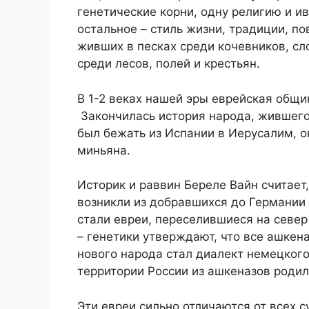
генетические корни, одну религию и и
остальное – стиль жизни, традиции, п
живших в песках среди кочевников, сл
среди лесов, полей и крестьян.
В 1-2 веках нашей эры еврейская общи
Закончилась история народа, жившего
был бежать из Испании в Иерусалим, 
миньяна.
Историк и раввин Береле Вайн считает
возникли из добравшихся до Германии
стали евреи, переселившиеся на севе
– генетики утверждают, что все ашке
нового народа стал диалект немецкого
территории России из ашкеназов родил
Эти евреи сильно отличаются от всех 