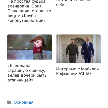
Не простая судьба
себя!
военврача Юрия
Сенкевича, ставшего
лицом «Клуба
кинопутешествий»
«Я сделала
Интервью с Майклом
страшную ошибку,
Кофманом /США/
велев дочери быть
отличницей»
Рубрики
Основная