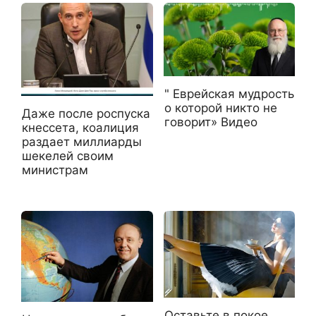
" Еврейская мудрость
о которой никто не
Даже после роспуска
говорит» Видео
кнессета, коалиция
раздает миллиарды
шекелей своим
министрам
Оставьте в покое