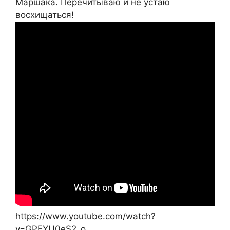
Маршака. Перечитываю и не устаю
восхищаться!
https://www.youtube.com/watch?
v=GPFYU0eS2_o