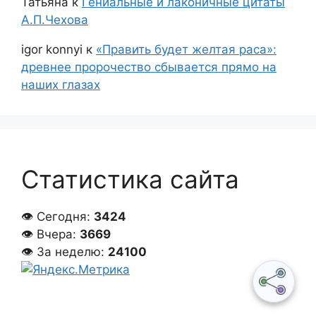
Татьяна
к
Гениальные и лаконичные цитаты
А.П.Чехова
igor konnyi
к
«Править будет желтая раса»:
древнее пророчество сбывается прямо на
наших глазах
Статистика сайта
👁 Сегодня:
3424
👁 Вчера:
3669
👁 За неделю:
24100