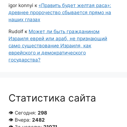
igor konnyi
к
«Править будет желтая раса»:
древнее пророчество сбывается прямо на
наших глазах
Rudolf
к
Может ли быть гражданином
Израиля еврей или араб, не признающий
само существование Израиля, как
еврейского и демократического
государства?
Статистика сайта
👁 Сегодня:
298
👁 Вчера:
2482