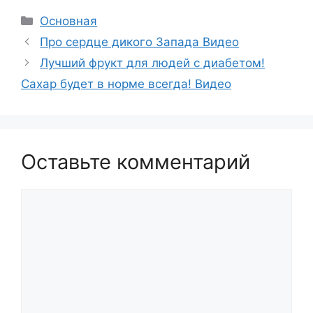
Рубрики
Основная
Про сердце дикого Запада Видео
Лучший фрукт для людей с диабетом!
Сахар будет в норме всегда! Видео
Оставьте комментарий
Комментарий