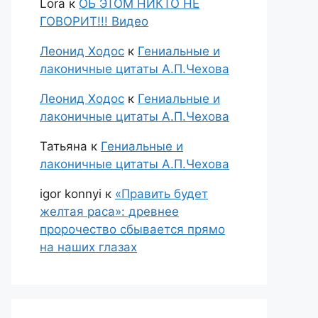
Lora
к
ОБ ЭТОМ НИКТО НЕ
ГОВОРИТ!!! Видео
Леонид Ходос
к
Гениальные и
лаконичные цитаты А.П.Чехова
Леонид Ходос
к
Гениальные и
лаконичные цитаты А.П.Чехова
Татьяна
к
Гениальные и
лаконичные цитаты А.П.Чехова
igor konnyi
к
«Править будет
желтая раса»: древнее
пророчество сбывается прямо
на наших глазах