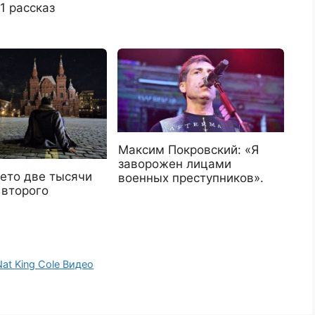
 рассказ
Максим Покровский: «Я
заворожен лицами
лето две тысячи
военных преступников».
 второго
 Nat King Cole Видео