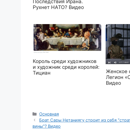
Последствия Ирана.
Рухнет НАТО? Видео
Король среди художников
и художник среди королей:
Женское 
Тициан
Легион «
Видео
Рубрики
Основная
Брат Сары Нетаниягу строит из себя "стра
вины"? Видео