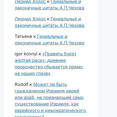
Леонид Ходос
к
Гениальные и
лаконичные цитаты А.П.Чехова
Леонид Ходос
к
Гениальные и
лаконичные цитаты А.П.Чехова
Татьяна
к
Гениальные и
лаконичные цитаты А.П.Чехова
igor konnyi
к
«Править будет
желтая раса»: древнее
пророчество сбывается прямо
на наших глазах
Rudolf
к
Может ли быть
гражданином Израиля еврей
или араб, не признающий само
существование Израиля, как
еврейского и демократического