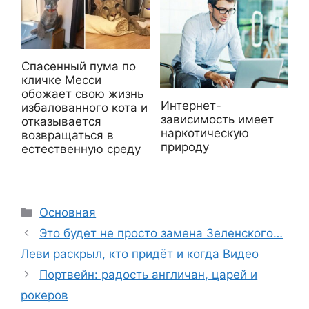
Спасенный пума по
кличке Месси
обожает свою жизнь
Интернет-
избалованного кота и
зависимость имеет
отказывается
наркотическую
возвращаться в
природу
естественную среду
Рубрики
Основная
Это будет не просто замена Зеленского…
Леви раскрыл, кто придёт и когда Видео
Портвейн: радость англичан, царей и
рокеров