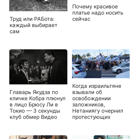
Почему красивое
платье надо носить
Труд или РАБота:
сейчас
каждый выбирает
сам
Когда израильтяне
Главарь Якудза по
взывали об
кличке Кобра плюнул
освобождении
в лицо Брюсу Ли в
заложников,
Токио — 3 секунды
Нетаниягу очернил
клуб обмер Видео
протестующих