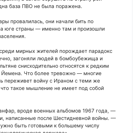
дна база ПВО не была поражена.
ары провалилась, они начали бить по
на юге страны — именно там и произошли
населения.
 среди мирных жителей порождает парадокс
нечно, загоняли людей в бомбоубежища и
льтяне снисходительно относятся к редким
з Йемена. Что более тревожно — многие
ль переживет войну с Ираном с теми же
 что такое мышление не имеет под собой
нфар, вроде военных альбомов 1967 года, —
ги, написанные после Шестидневной войны. —
нужно быть готовыми к большему числу
технологическая держава».