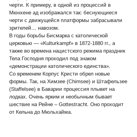
черти. К примеру, в одной из процессий в
Мюнхене ад изображался так: беснующиеся
черти с движущейся платформы забрасывали
зрителей… навозом.
В годы борьбы Бисмарка с католической
церковью — «Kulturkampf» в 1872-1880 гг., а
также во времена нацистского режима праздник
Тела Господня проходил под знаком
«демонстрации католического единства».
Со временем Корпус Кристи обрел новые
формы. Так, на Химзее (Chimsee) и Штафельзее
(Staffelsee) в Баварии процессия плывет на
лодках. Очень ярким и необычным бывает
шествие на Рейне – Gottestracht. Оно проходит
от Кельна до Мюльхайма.