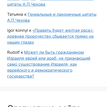
цитаты А.П.Чехова
Татьяна
к
Гениальные и лаконичные цитаты
А.П.Чехова
igor konnyi
к
«Править будет желтая раса»:
древнее пророчество сбывается прямо на
наших глазах
Rudolf
к
Может ли быть гражданином
Израиля еврей или араб, не признающий
само существование Израиля, как
еврейского и демократического
государства?