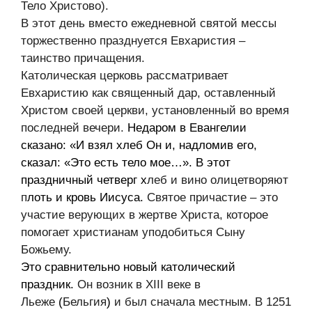
Тело Христово).
В этот день вместо ежедневной святой мессы
торжественно празднуется Евхаристия –
таинство причащения.
Католическая церковь рассматривает
Евхаристию как священный дар, оставленный
Христом своей церкви, установленный во время
последней вечери.
Недаром в Евангелии
сказано: «И взял хлеб Он и, надломив его,
сказал: «Это есть тело мое…». В этот
праздничный четверг х
леб и вино олицетворяют
п
лоть и кровь Иисуса.
Святое причастие – это
участие верующих в жертве Христа, которое
помогает христианам уподобиться Сыну
Божьему.
Это сравнительно новый католический
праздник.
Он возник в XIII веке в
Льеже
(
Бельгия
)
и был сначала местным. В 1251