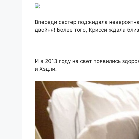
Впереди сестер поджидала невероятная
двойня! Более того, Крисси ждала бли
И в 2013 году на свет появились здор
и Хэдли.