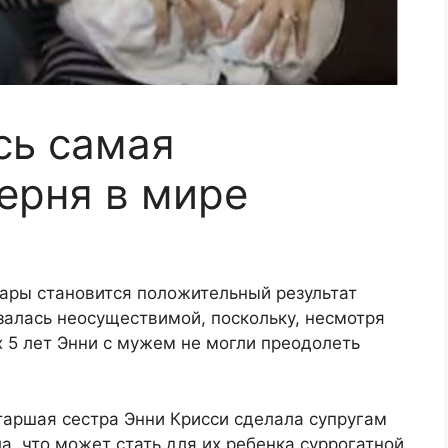
сь самая
ерня в мире
 пары становится положительный результат
азалась неосуществимой, поскольку, несмотря
 5 лет Энни с мужем не могли преодолеть
старшая сестра Энни Крисси сделала супругам
а, что может стать для их ребенка суррогатной