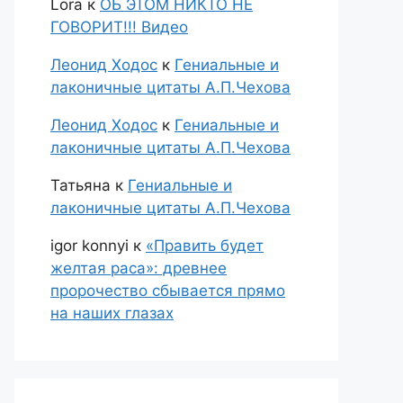
Lora
к
ОБ ЭТОМ НИКТО НЕ
ГОВОРИТ!!! Видео
Леонид Ходос
к
Гениальные и
лаконичные цитаты А.П.Чехова
Леонид Ходос
к
Гениальные и
лаконичные цитаты А.П.Чехова
Татьяна
к
Гениальные и
лаконичные цитаты А.П.Чехова
igor konnyi
к
«Править будет
желтая раса»: древнее
пророчество сбывается прямо
на наших глазах