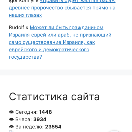
igor konnyi
к
«Править будет желтая раса»:
древнее пророчество сбывается прямо на
наших глазах
Rudolf
к
Может ли быть гражданином
Израиля еврей или араб, не признающий
само существование Израиля, как
еврейского и демократического
государства?
Статистика сайта
👁 Сегодня:
1448
👁 Вчера:
3934
👁 За неделю:
23554