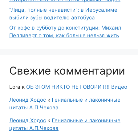
"Лица, полные ненависти": в Иерусалиме
выбили зубы водителю автобуса
От кофе в субботу до конституции: Михаил
Пелливерт о том, как больше нельзя жить
Свежие комментарии
Lora
к
ОБ ЭТОМ НИКТО НЕ ГОВОРИТ!!! Видео
Леонид Ходос
к
Гениальные и лаконичные
цитаты А.П.Чехова
Леонид Ходос
к
Гениальные и лаконичные
цитаты А.П.Чехова