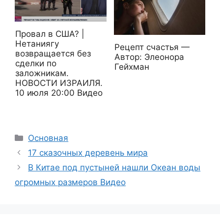
Провал в США? |
Нетаниягу
Рецепт счастья —
возвращается без
Автор: Элеонора
сделки по
Гейхман
заложникам.
НОВОСТИ ИЗРАИЛЯ.
10 июля 20:00 Видео
Рубрики
Основная
17 сказочных деревень мира
В Китае под пустыней нашли Океан воды
огромных размеров Видео