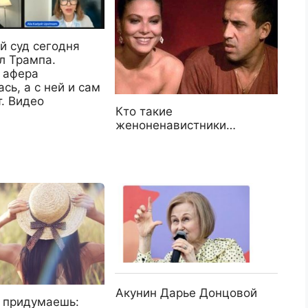
й суд сегодня
л Трампа.
 афера
сь, а с ней и сам
. Видео
Кто такие
женоненавистники…
Акунин Дарье Донцовой
 придумаешь: