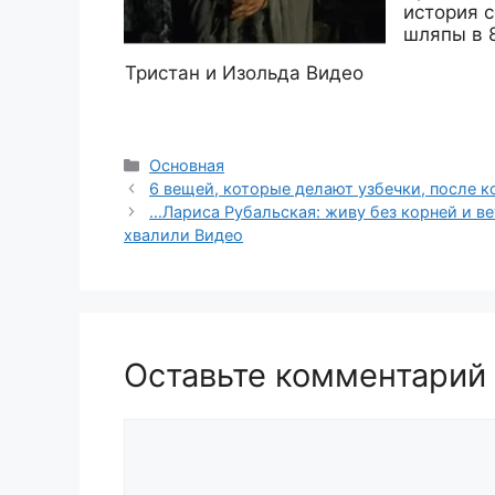
история 
шляпы в 
Тристан и Изольда Видео
Рубрики
Основная
6 вещей, которые делают узбечки, после к
…Лариса Рубальская: живу без корней и ве
хвалили Видео
Оставьте комментарий
Комментарий