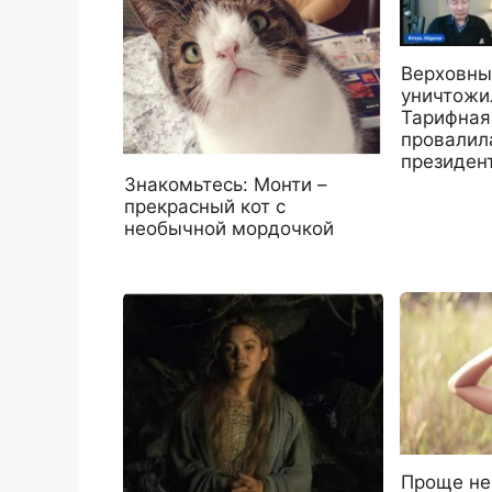
Верховны
уничтожи
Тарифная
провалила
президент
Знакомьтесь: Монти –
прекрасный кот с
необычной мордочкой
Проще не