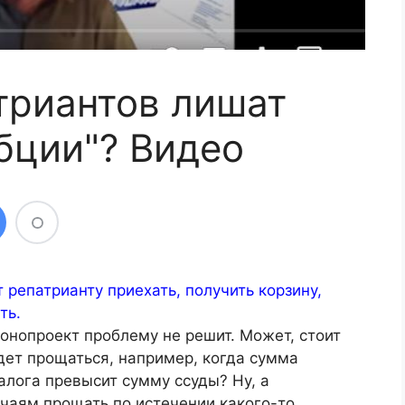
триантов лишат
бции"? Видео
т репатрианту приехать, получить корзину,
ть.
онопроект проблему не решит. Может, стоит
удет прощаться, например, когда сумма
лога превысит сумму ссуды? Ну, а
чаям прощать по истечении какого-то