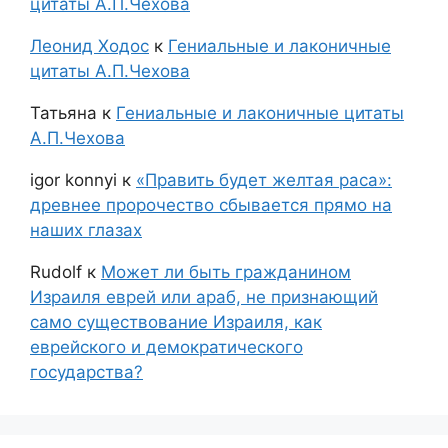
цитаты А.П.Чехова
Леонид Ходос
к
Гениальные и лаконичные
цитаты А.П.Чехова
Татьяна
к
Гениальные и лаконичные цитаты
А.П.Чехова
igor konnyi
к
«Править будет желтая раса»:
древнее пророчество сбывается прямо на
наших глазах
Rudolf
к
Может ли быть гражданином
Израиля еврей или араб, не признающий
само существование Израиля, как
еврейского и демократического
государства?