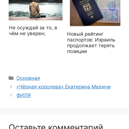
Не осуждай за то, в
чём не уверен;
Новый рейтинг
паспортов: Израиль
продолжает терять
позиции
Рубрики
Основная
«Чёрная королева» Екатерина Медичи
ФИЛЯ
Оставьте комментарий