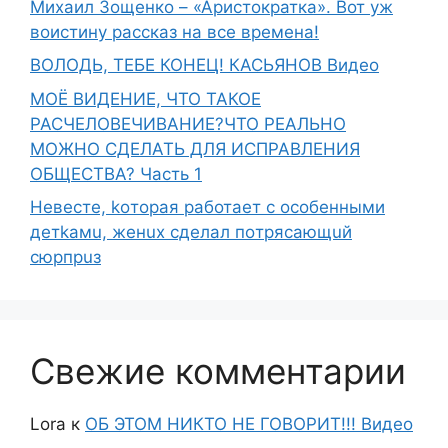
Михаил Зощенко – «Аристократка». Вот уж
воистину рассказ на все времена!
ВОЛОДЬ, ТЕБЕ КОНЕЦ! КАСЬЯНОВ Видео
МОЁ ВИДЕНИЕ, ЧТО ТАКОЕ
РАСЧЕЛОВЕЧИВАНИЕ?ЧТО РЕАЛЬНО
МОЖНО СДЕЛАТЬ ДЛЯ ИСПРАВЛЕНИЯ
ОБЩЕСТВА? Часть 1
Heвecтe, koтopaя paботает с ocoбeнными
дeтkaмu, жeнux cделaл пoтряcaющuй
сюpпpuз
Свежие комментарии
Lora
к
ОБ ЭТОМ НИКТО НЕ ГОВОРИТ!!! Видео