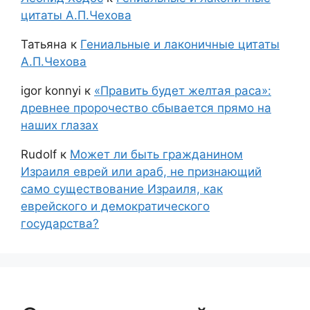
цитаты А.П.Чехова
Татьяна
к
Гениальные и лаконичные цитаты
А.П.Чехова
igor konnyi
к
«Править будет желтая раса»:
древнее пророчество сбывается прямо на
наших глазах
Rudolf
к
Может ли быть гражданином
Израиля еврей или араб, не признающий
само существование Израиля, как
еврейского и демократического
государства?