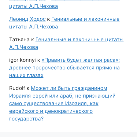
цитаты А.П.Чехова
Леонид Ходос
к
Гениальные и лаконичные
цитаты А.П.Чехова
Татьяна
к
Гениальные и лаконичные цитаты
А.П.Чехова
igor konnyi
к
«Править будет желтая раса»:
древнее пророчество сбывается прямо на
наших глазах
Rudolf
к
Может ли быть гражданином
Израиля еврей или араб, не признающий
само существование Израиля, как
еврейского и демократического
государства?