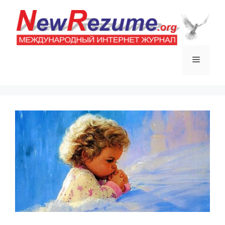
Перейти
к
содержимому
Меню