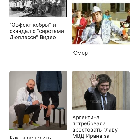
"Эффект кобры" и
скандал с "сиротами
Дюплесси" Видео
Юмор
Аргентина
потребовала
арестовать главу
МВД Ирана за
Как определить