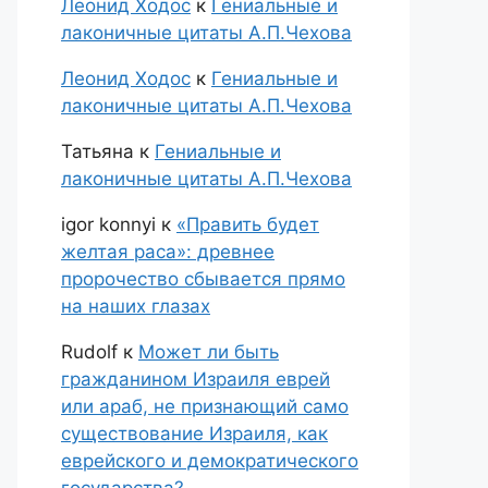
Леонид Ходос
к
Гениальные и
лаконичные цитаты А.П.Чехова
Леонид Ходос
к
Гениальные и
лаконичные цитаты А.П.Чехова
Татьяна
к
Гениальные и
лаконичные цитаты А.П.Чехова
igor konnyi
к
«Править будет
желтая раса»: древнее
пророчество сбывается прямо
на наших глазах
Rudolf
к
Может ли быть
гражданином Израиля еврей
или араб, не признающий само
существование Израиля, как
еврейского и демократического