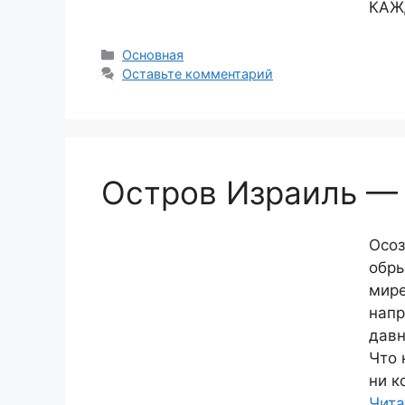
КАЖ
Рубрики
Основная
Оставьте комментарий
Остров Израиль —
Осоз
обры
мире
напр
давн
Что 
ни к
Чита