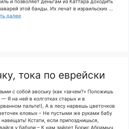
иль и позволяет деньгам из Каттара доходить
лаварей этой банды. Их лечат в израильских …
ть далее
ку, тока по еврейски
зьми с собой авоську (как «зачем?» Положишь
 — Я на ней в колготках старых и в
рванном пальте!), А в лесу нарвешь цветочков
веточек еловых – Не пустыми же руками бабу
 навещать! Кстати, если припозднишься,
вайся у бабули – К нам зайдет Борис Абрамыч,