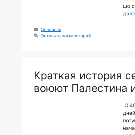
шо с
дал
Рубрики
Основная
Оставьте комментарий
Краткая история се
воюют Палестина и
С 40
дней
поту
нача