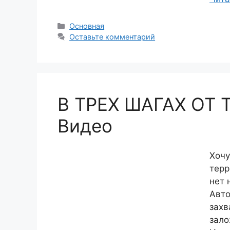
Рубрики
Основная
Оставьте комментарий
В ТРЕХ ШАГАХ ОТ
Видео
Хочу
терр
нет 
Авто
захв
зало