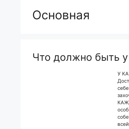
Основная
Что должно быть 
У К
Дост
себе
захо
КАЖ
особ
собе
всей