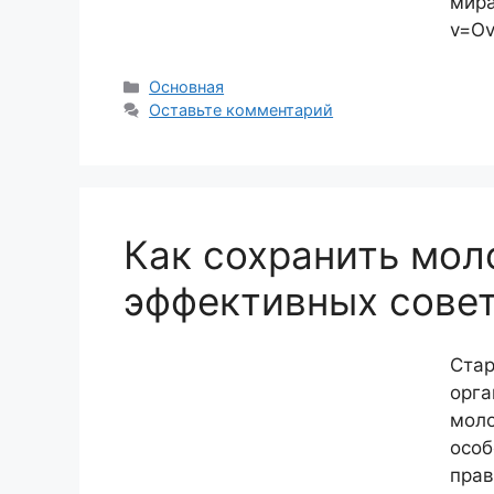
мира
v=Ov
Рубрики
Основная
Оставьте комментарий
Как сохранить мол
эффективных сове
Стар
орга
моло
особ
прав