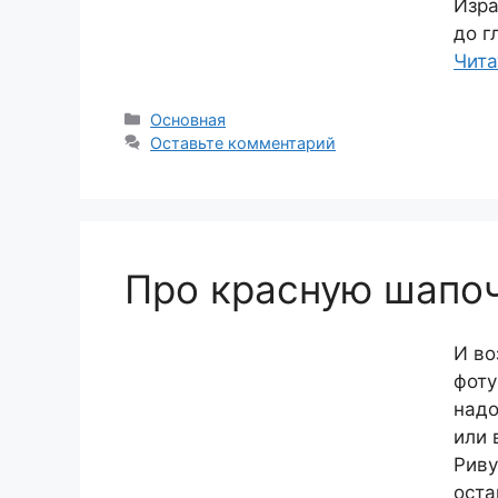
Изра
до г
Чита
Рубрики
Основная
Оставьте комментарий
Про красную шапоч
И во
фоту
надо
или 
Риву
оста