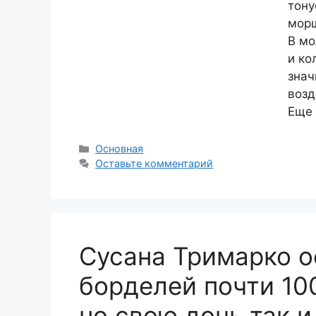
тону
морщ
В мо
и ко
знач
возд
Еще
Рубрики
Основная
Оставьте комментарий
Сусана Тримарко о
борделей почти 100
но свою дочь так 