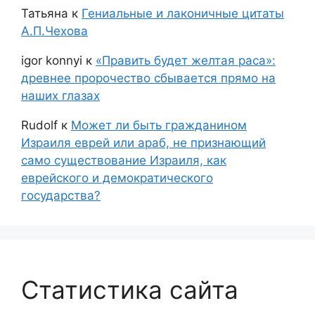
Татьяна
к
Гениальные и лаконичные цитаты
А.П.Чехова
igor konnyi
к
«Править будет желтая раса»:
древнее пророчество сбывается прямо на
наших глазах
Rudolf
к
Может ли быть гражданином
Израиля еврей или араб, не признающий
само существование Израиля, как
еврейского и демократического
государства?
Статистика сайта