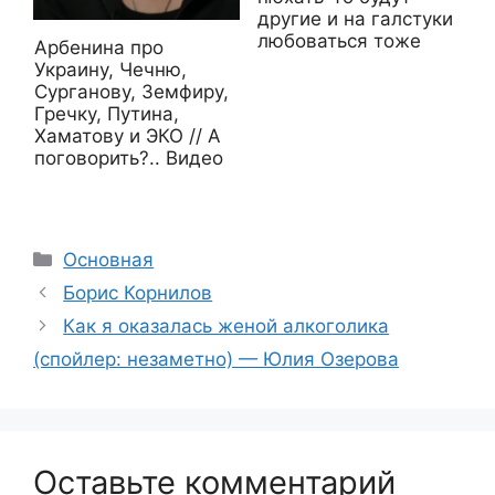
другие и на галстуки
любоваться тоже
Арбенина про
Украину, Чечню,
Сурганову, Земфиру,
Гречку, Путина,
Хаматову и ЭКО // А
поговорить?.. Видео
Рубрики
Основная
Борис Корнилов
Как я оказалась женой алкоголика
(спойлер: незаметно) — Юлия Озерова
Оставьте комментарий