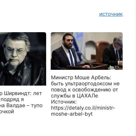
источник
Министр Моше Арбель:
быть ультраортодоксом не
повод к освобождению от
р Ширвиндт: лет
службы в ЦАХАЛе
 подряд я
Источник:
на Валдае – тупо
https://detaly.co.il/ministr-
очкой
moshe-arbel-byt