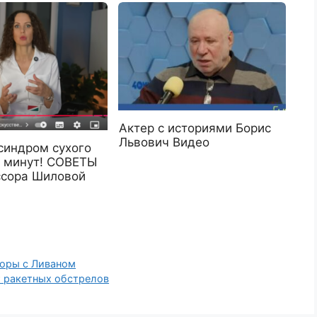
Актер с историями Борис
Львович Видео
синдром сухого
5 минут! СОВЕТЫ
ссора Шиловой
воры с Ливаном
т ракетных обстрелов