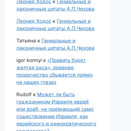
Леонид Ходос
к
Гениальные и
лаконичные цитаты А.П.Чехова
Леонид Ходос
к
Гениальные и
лаконичные цитаты А.П.Чехова
Татьяна
к
Гениальные и
лаконичные цитаты А.П.Чехова
igor konnyi
к
«Править будет
желтая раса»: древнее
пророчество сбывается прямо
на наших глазах
Rudolf
к
Может ли быть
гражданином Израиля еврей
или араб, не признающий само
существование Израиля, как
еврейского и демократического