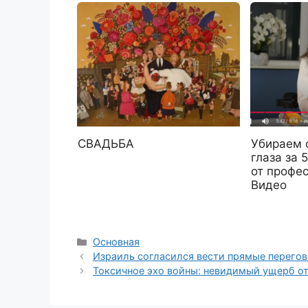
СВАДЬБА
Убираем 
глаза за 
от профе
Видео
Рубрики
Основная
Израиль согласился вести прямые перего
Токсичное эхо войны: невидимый ущерб о