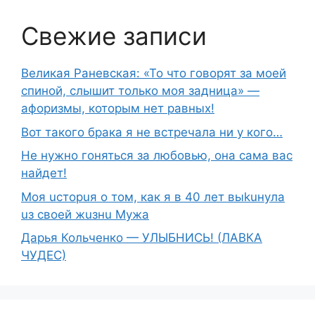
Свежие записи
Великая Раневская: «То что говорят за моей
спиной, слышит только моя задница» —
афоризмы, которым нет равных!
Вот такого брака я не встречала ни у кого…
Не нужно гоняться за любовью, она сама вас
найдет!
Moя ucтopuя о том, как я в 40 лет выkuнyлa
uз свoeй жuзнu Myжа
Дарья Кольченко — УЛЫБНИСЬ! (ЛАВКА
ЧУДЕС)