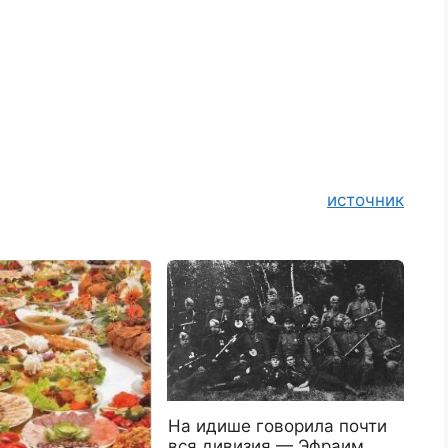
источник
На идише говорила почти
вся дивизия — Эфраим