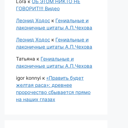
Lora
к
ОБ ЭТОМ НИКТО НЕ
ГОВОРИТ!!! Видео
Леонид Ходос
к
Гениальные и
лаконичные цитаты А.П.Чехова
Леонид Ходос
к
Гениальные и
лаконичные цитаты А.П.Чехова
Татьяна
к
Гениальные и
лаконичные цитаты А.П.Чехова
igor konnyi
к
«Править будет
желтая раса»: древнее
пророчество сбывается прямо
на наших глазах