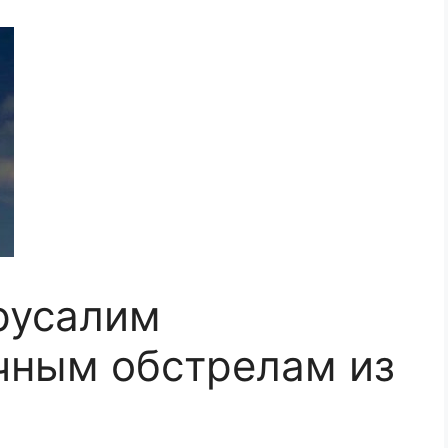
русалим
чным обстрелам из