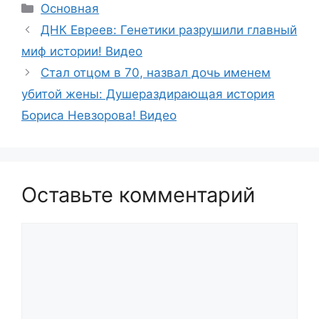
Рубрики
Основная
ДНК Евреев: Генетики разрушили главный
миф истории! Видео
Стал отцом в 70, назвал дочь именем
убитой жены: Душераздирающая история
Бориса Невзорова! Видео
Оставьте комментарий
Комментарий