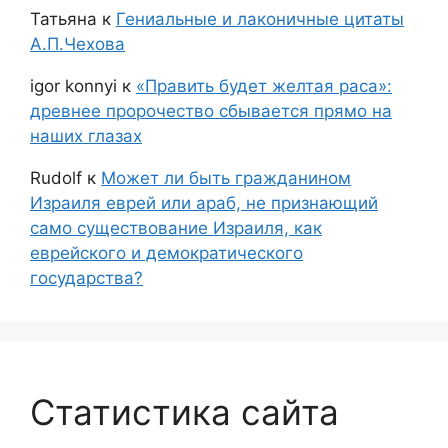
Татьяна
к
Гениальные и лаконичные цитаты
А.П.Чехова
igor konnyi
к
«Править будет желтая раса»:
древнее пророчество сбывается прямо на
наших глазах
Rudolf
к
Может ли быть гражданином
Израиля еврей или араб, не признающий
само существование Израиля, как
еврейского и демократического
государства?
Статистика сайта