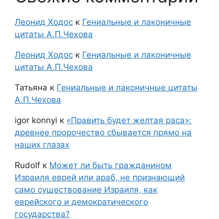
Леонид Ходос
к
Гениальные и лаконичные
цитаты А.П.Чехова
Леонид Ходос
к
Гениальные и лаконичные
цитаты А.П.Чехова
Татьяна
к
Гениальные и лаконичные цитаты
А.П.Чехова
igor konnyi
к
«Править будет желтая раса»:
древнее пророчество сбывается прямо на
наших глазах
Rudolf
к
Может ли быть гражданином
Израиля еврей или араб, не признающий
само существование Израиля, как
еврейского и демократического
государства?