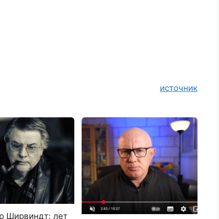
источник
р Ширвиндт: лет