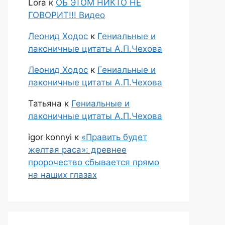
Lora
к
ОБ ЭТОМ НИКТО НЕ
ГОВОРИТ!!! Видео
Леонид Ходос
к
Гениальные и
лаконичные цитаты А.П.Чехова
Леонид Ходос
к
Гениальные и
лаконичные цитаты А.П.Чехова
Татьяна
к
Гениальные и
лаконичные цитаты А.П.Чехова
igor konnyi
к
«Править будет
желтая раса»: древнее
пророчество сбывается прямо
на наших глазах