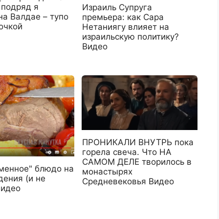
 подряд я
Израиль Супруга
на Валдае – тупо
премьера: как Сара
очкой
Нетаниягу влияет на
израильскую политику?
Видео
ПРОНИКАЛИ ВНУТРЬ пока
горела свеча. Что НА
САМОМ ДЕЛЕ творилось в
рменное" блюдо на
монастырях
дения (и не
Средневековья Видео
Видео