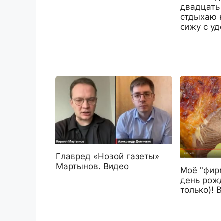
двадцать
отдыхаю 
сижу с уд
Главред «Новой газеты»
Мартынов. Видео
Моё "фи
день рож
только)! 