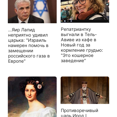
Репатриантку
…Яир Лапид
выгнали в Тель-
неприятно удивил
Авиве из кафе в
царька: "Израиль
Новый год за
намерен помочь в
кормление грудью:
замещении
"Это кошерное
российского газа в
заведение"
Европе"
Противоречивый
царь Ирод I