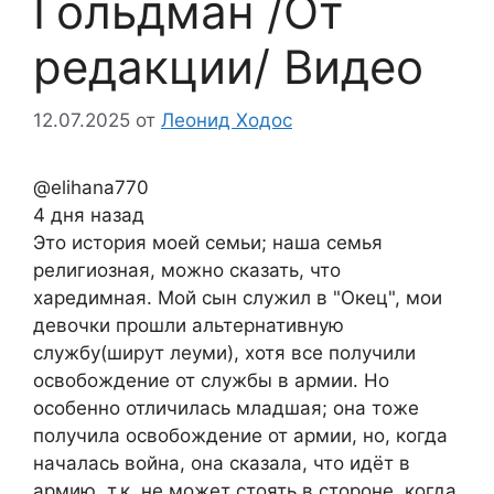
Гольдман /От
редакции/ Видео
12.07.2025
от
Леонид Ходос
@elihana770
4 дня назад
Это история моей семьи; наша семья
религиозная, можно сказать, что
харедимная. Мой сын служил в "Окец", мои
девочки прошли альтернативную
службу(ширут леуми), хотя все получили
освобождение от службы в армии. Но
особенно отличилась младшая; она тоже
получила освобождение от армии, но, когда
началась война, она сказала, что идёт в
армию, т.к. не может стоять в стороне, когда