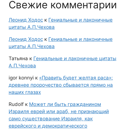
Свежие комментарии
Леонид Ходос
к
Гениальные и лаконичные
цитаты А.П.Чехова
Леонид Ходос
к
Гениальные и лаконичные
цитаты А.П.Чехова
Татьяна
к
Гениальные и лаконичные цитаты
А.П.Чехова
igor konnyi
к
«Править будет желтая раса»:
древнее пророчество сбывается прямо на
наших глазах
Rudolf
к
Может ли быть гражданином
Израиля еврей или араб, не признающий
само существование Израиля, как
еврейского и демократического