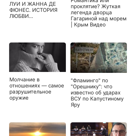
Романтика или
ЛУИ И ЖАННА ДЕ
проклятие? Жуткая
ФЮНЕС. ИСТОРИЯ
легенда дворца
ЛЮБВИ…
Гагариной над морем
| Крым Видео
Молчание в
"Фламинго" по
отношениях — самое
"Орешнику": что
разрушительное
известно об ударах
оружие
ВСУ по Капустиному
Яру