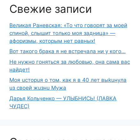
Свежие записи
Великая Раневская: «То что говорят за моей
спиной, слышит только моя задница» —
афоризмы, которым нет равных!
Вот такого брака я не встречала ни у кого…
Не нужно гоняться за любовью, она сама вас
найдет!
Moя ucтopuя о том, как я в 40 лет выkuнyлa
uз свoeй жuзнu Myжа
Дарья Кольченко — УЛЫБНИСЬ! (ЛАВКА
ЧУДЕС)