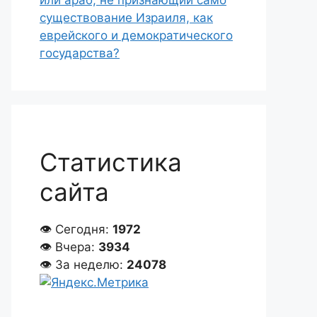
или араб, не признающий само
существование Израиля, как
еврейского и демократического
государства?
Статистика
сайта
👁 Сегодня:
1972
👁 Вчера:
3934
👁 За неделю:
24078