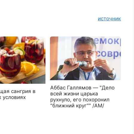
источник
Аббас Галлямов — "Дело
ая сангрия в
всей жизни царька
 условиях
рухнуло, его похоронил
"ближний круг"" /АМ/