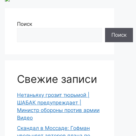
Поиск
Поиск
Свежие записи
Нетаньяху грозит тюрьмой |
ШАБАК предупреждает |
Министр обороны против армии
Видео
Скандал в Моссаде: Гофман
увольняет авторов плана по