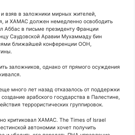
в и взяв в заложники мирных жителей,
я, и ХАМАС должен немедленно освободить
ал Аббас в письме президенту Франции
нцу Саудовской Аравии Мухаммаду бин
елями ближайшей конференции ООН,
тины.
ть заложников, однако от прямого осуждения
живался.
еще много лет назад отказалось от поддержки
 создание арабского государства в Палестине,
ействия террористических группировок.
о критиковал ХАМАС. The Times of Israel
лестинской автономии хочет получить
а и убедить его передать ПНА управление