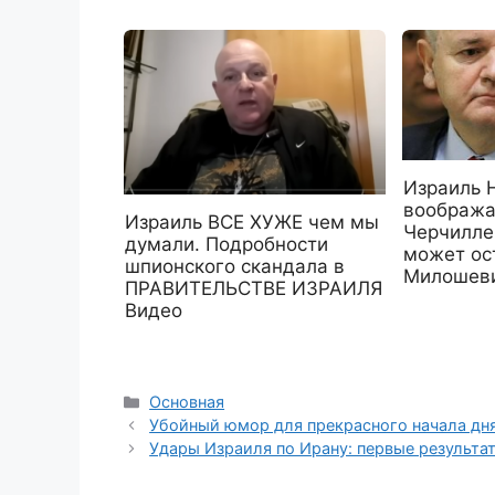
Израиль 
вообража
Израиль ВСЕ ХУЖЕ чем мы
Черчилле
думали. Подробности
может ост
шпионского скандала в
Милошев
ПРАВИТЕЛЬСТВЕ ИЗРАИЛЯ
Видео
Рубрики
Основная
Убойный юмор для прекрасного начала дня
Удары Израиля по Ирану: первые результа