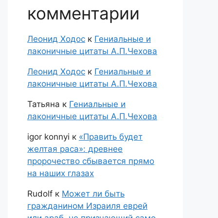
комментарии
Леонид Ходос
к
Гениальные и
лаконичные цитаты А.П.Чехова
Леонид Ходос
к
Гениальные и
лаконичные цитаты А.П.Чехова
Татьяна
к
Гениальные и
лаконичные цитаты А.П.Чехова
igor konnyi
к
«Править будет
желтая раса»: древнее
пророчество сбывается прямо
на наших глазах
Rudolf
к
Может ли быть
гражданином Израиля еврей