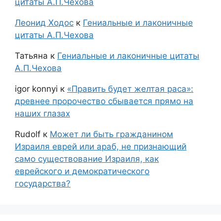
цитаты А.П.Чехова
Леонид Ходос
к
Гениальные и лаконичные
цитаты А.П.Чехова
Татьяна
к
Гениальные и лаконичные цитаты
А.П.Чехова
igor konnyi
к
«Править будет желтая раса»:
древнее пророчество сбывается прямо на
наших глазах
Rudolf
к
Может ли быть гражданином
Израиля еврей или араб, не признающий
само существование Израиля, как
еврейского и демократического
государства?