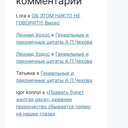
комментарии
Lora
к
ОБ ЭТОМ НИКТО НЕ
ГОВОРИТ!!! Видео
Леонид Ходос
к
Гениальные и
лаконичные цитаты А.П.Чехова
Леонид Ходос
к
Гениальные и
лаконичные цитаты А.П.Чехова
Татьяна
к
Гениальные и
лаконичные цитаты А.П.Чехова
igor konnyi
к
«Править будет
желтая раса»: древнее
пророчество сбывается прямо
на наших глазах