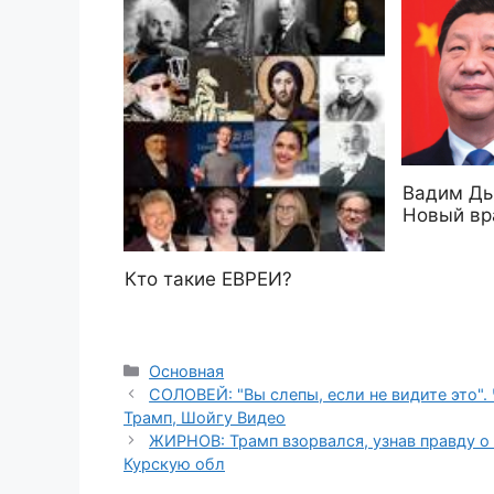
Вадим Д
Новый вр
Кто такие ЕВРЕИ?
Рубрики
Основная
СОЛОВЕЙ: "Вы слепы, если не видите это".
Трамп, Шойгу Видео
ЖИРНОВ: Трамп взорвался, узнав правду 
Курскую обл