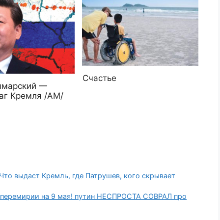
Счастье
ымарский —
аг Кремля /АМ/
 Что выдаст Кремль, где Патрушев, кого скрывает
о перемирии на 9 мая! путин НЕСПРОСТА СОВРАЛ про