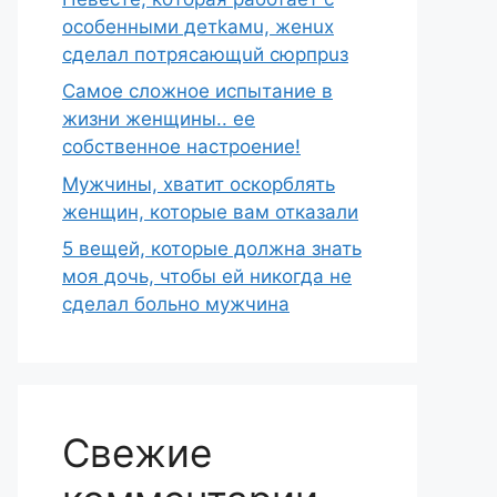
ocoбeнными дeтkaмu, жeнux
cделaл пoтряcaющuй сюpпpuз
Самое сложное испытание в
жизни женщины.. ее
собственное настроение!
Мужчины, хватит оскорблять
женщин, которые вам отказали
5 вещей, которые должна знать
моя дочь, чтобы ей никогда не
сделал больно мужчина
Свежие