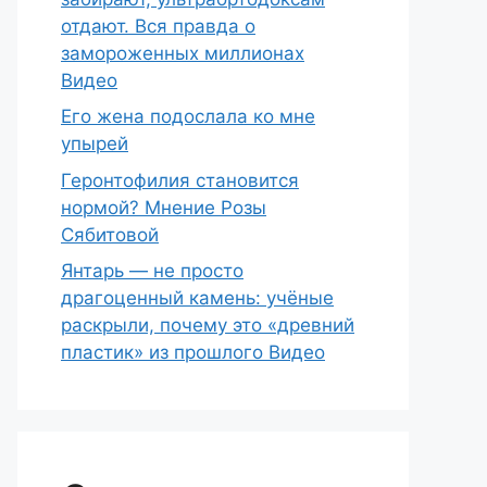
отдают. Вся правда о
замороженных миллионах
Видео
Его жена подослала ко мне
упырей
Геронтофилия становится
нормой? Мнение Розы
Сябитовой
Янтарь — не просто
драгоценный камень: учёные
раскрыли, почему это «древний
пластик» из прошлого Видео