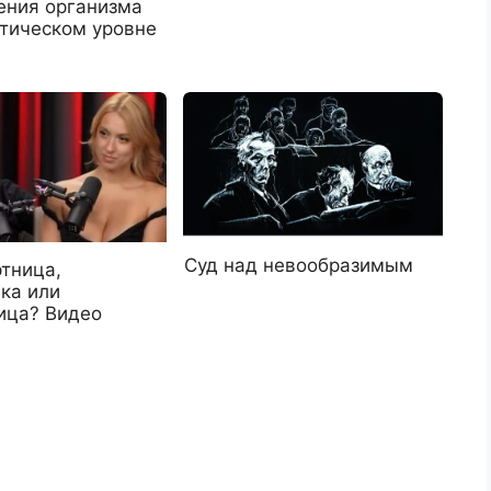
ения организма
етическом уровне
Суд над невообразимым
ртница,
ка или
ица? Видео