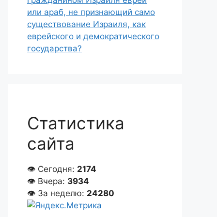
гражданином Израиля еврей
или араб, не признающий само
существование Израиля, как
еврейского и демократического
государства?
Статистика
сайта
👁 Сегодня:
2174
👁 Вчера:
3934
👁 За неделю:
24280