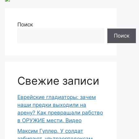
Поиск
Поиск
Свежие записи
Еврейские гладиаторы: зачем
наши предки выходили на
арену? Как превращали рабство
в ОРУЖИЕ мести. Видео
Максим Гуллер. У солдат
забирают, ультраортодоксам