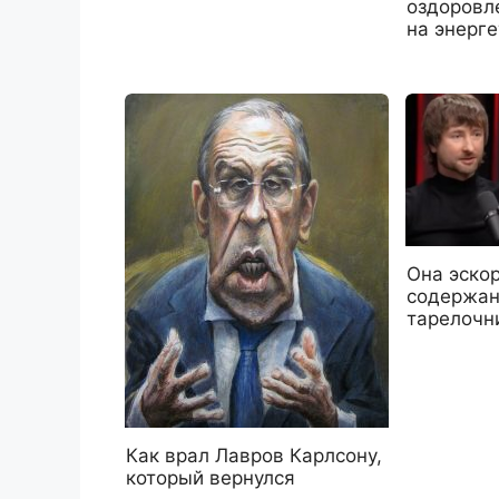
оздоровл
на энерг
Она эско
содержан
тарелочн
Как врал Лавров Карлсону,
который вернулся